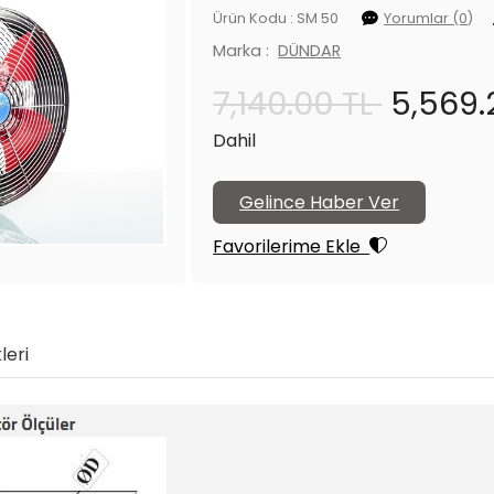
Ürün Kodu : SM 50
Yorumlar (0)
Marka :
DÜNDAR
7,140.00 TL
5,569.
Dahil
Gelince Haber Ver
Favorilerime Ekle
leri