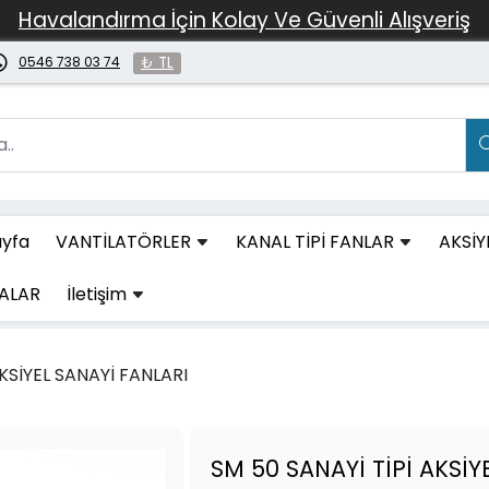
Havalandırma İçin Kolay Ve Güvenli Alışveriş
0546 738 03 74
₺ TL
yfa
VANTİLATÖRLER
KANAL TİPİ FANLAR
AKSİY
ALAR
İletişim
KSİYEL SANAYİ FANLARI
SM 50 SANAYİ TİPİ AKSİY