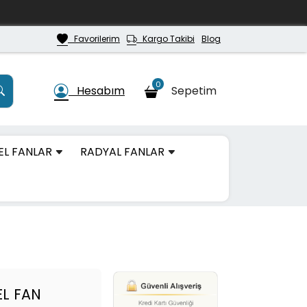
Favorilerim
Kargo Takibi
Blog
0
Hesabım
Sepetim
EL FANLAR
RADYAL FANLAR
EL FAN