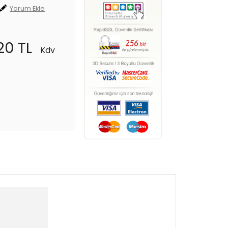
Yorum Ekle
20 TL
Kdv