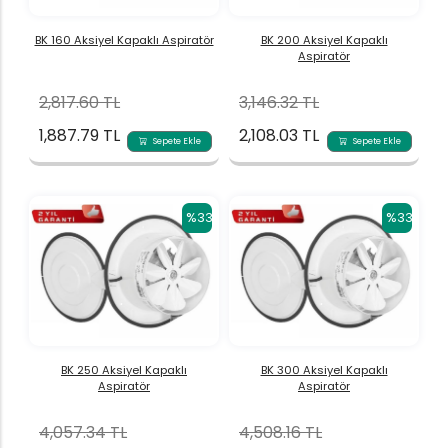
BK 160 Aksiyel Kapaklı Aspiratör
BK 200 Aksiyel Kapaklı
Aspiratör
2,817.60 TL
3,146.32 TL
1,887.79 TL
2,108.03 TL
Sepete Ekle
Sepete Ekle
%33
%33
BK 250 Aksiyel Kapaklı
BK 300 Aksiyel Kapaklı
Aspiratör
Aspiratör
4,057.34 TL
4,508.16 TL