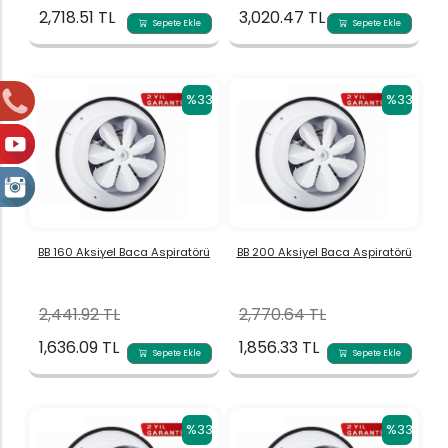
2,718.51 TL
3,020.47 TL
Sepete Ekle
Sepete Ekle
%33
%33
BB 160 Aksiyel Baca Aspiratörü
BB 200 Aksiyel Baca Aspiratörü
2,441.92 TL
2,770.64 TL
1,636.09 TL
1,856.33 TL
Sepete Ekle
Sepete Ekle
%33
%33